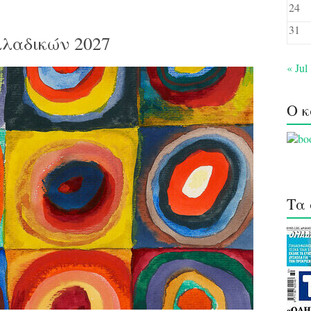
24
31
λλαδικών 2027
« Jul
Ο κ
Τα 