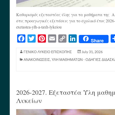
Καθορισμός εξεταστέας ύλης για τα μαθήματα της Α
στις προαγωγικές εξετάσεις για το σχολικό έτος 2026-202
exetastea-ylh-a-taxh-lykeiou
Fa
T
Pi
E
C
Li
Share
ce
wi
nt
m
op
nk
bo
tte
er
ail
y
ed
ΓΕΝΙΚΟ ΛΥΚΕΙΟ ΕΠΙΣΚΟΠΗΣ
July 31, 2026
ΑΝΑΚΟΙΝΩΣΕΙΣ
,
ΥΛΗ ΜΑΘΗΜΑΤΩΝ - ΟΔΗΓΙΕΣ ΔΙΔΑΣΚ
ok
r
es
Li
In
t
nk
2026-2027. Εξεταστέα Ύλη μαθη
Λυκείων