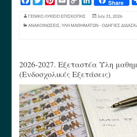
Fa
T
Pi
E
C
Li
Share
ce
wi
nt
m
op
nk
bo
tte
er
ail
y
ed
ΓΕΝΙΚΟ ΛΥΚΕΙΟ ΕΠΙΣΚΟΠΗΣ
July 31, 2026
ΑΝΑΚΟΙΝΩΣΕΙΣ
,
ΥΛΗ ΜΑΘΗΜΑΤΩΝ - ΟΔΗΓΙΕΣ ΔΙΔΑΣΚ
ok
r
es
Li
In
t
nk
2026-2027. Εξεταστέα Ύλη μαθη
(Ενδοσχολικές Εξετάσεις)