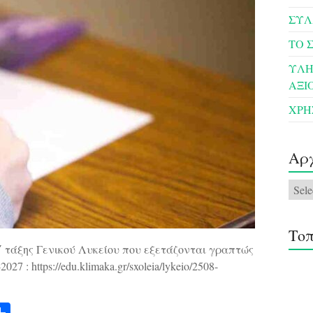
ΣΥΛ
ΤΟ 
ΥΛΗ
ΑΞΙ
ΧΡΗ
Αρ
Αρχε
Τοπ
΄ τάξης Γενικού Λυκείου που εξετάζονται γραπτώς
 : https://edu.klimaka.gr/sxoleia/lykeio/2508-