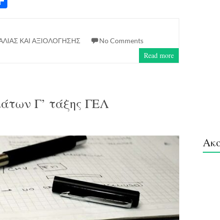
S
ha
re
ΑΛΙΑΣ ΚΑΙ ΑΞΙΟΛΟΓΗΣΗΣ
No Comments
Read more
μάτων Γ’ τάξης ΓΕΛ
Ακο