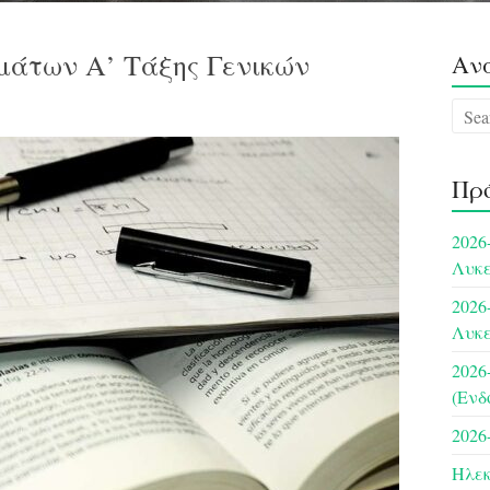
μάτων Α’ Τάξης Γενικών
Αν
Πρό
2026
Λυκ
2026
Λυκ
2026
(Ενδ
2026
Ηλεκ