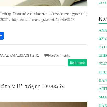
μετε
΄ τάξης Γενικού Λυκείου που εξετάζονται γραπτώς
Κατ
7 : https://edu.klimaka.gr/sxoleia/lykeio/2263-
ΑΝΑ
S
ΔΡΑ
ha
ΕΚΠ
re
ΕΠΙ
ΑΛΙΑΣ ΚΑΙ ΑΞΙΟΛΟΓΗΣΗΣ
No Comments
Read more
ΕΣΩ
Η Ι
ΚΑΝ
μάτων Β’ τάξης Γενικών
ΛΕΙ
ΜΑΘ
ΠΑΝ