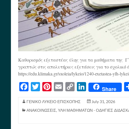
Καθορισμός εξεταστέας ύλης για τα μαθήματα της Γ΄
γραπτώς στις απολυτήριες εξετάσεις για το σχολικό έ
https://edu.klimaka.gr/sxoleia/lykeio/1240-exetastea-ylh-ly
Fa
T
Pi
E
C
Li
Share
ce
wi
nt
m
op
nk
bo
tte
er
ail
y
ed
ΓΕΝΙΚΟ ΛΥΚΕΙΟ ΕΠΙΣΚΟΠΗΣ
July 31, 2026
ΑΝΑΚΟΙΝΩΣΕΙΣ
,
ΥΛΗ ΜΑΘΗΜΑΤΩΝ - ΟΔΗΓΙΕΣ ΔΙΔΑΣΚ
ok
r
es
Li
In
t
nk