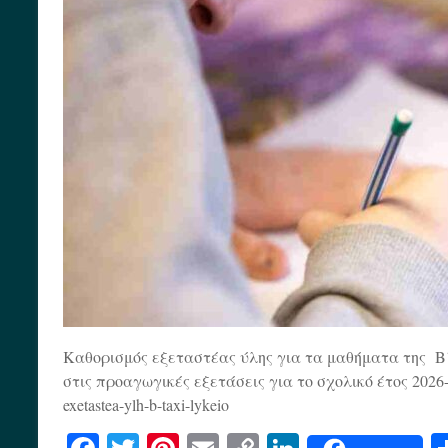
Καθορισμός εξεταστέας ύλης για τα μαθήματα της Β
στις προαγωγικές εξετάσεις για το σχολικό έτος 2026-2027
exetastea-ylh-b-taxi-lykeio