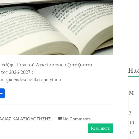
 τάξης Γενικού Λυκείου που εξετάζονται
Ημ
τος 2026-2027 :
keiou-gia-endoscholiko-apolythrio
S
M
ha
re
3
ΑΛΙΑΣ ΚΑΙ ΑΞΙΟΛΟΓΗΣΗΣ
No Comments
10
Read more
17