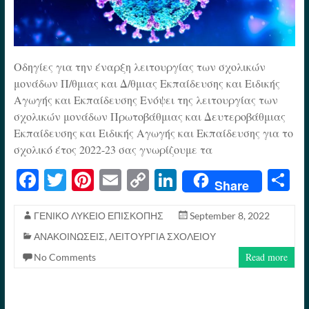
Οδηγίες για την έναρξη λειτουργίας των σχολικών
μονάδων Π/θμιας και Δ/θμιας Εκπαίδευσης και Ειδικής
Αγωγής και Εκπαίδευσης Ενόψει της λειτουργίας των
σχολικών μονάδων Πρωτοβάθμιας και Δευτεροβάθμιας
Εκπαίδευσης και Ειδικής Αγωγής και Εκπαίδευσης για το
σχολικό έτος 2022-23 σας γνωρίζουμε τα
Fa
T
Pi
E
C
Li
S
Share
ce
wi
nt
m
op
nk
h
bo
tte
er
ail
y
ed
re
ΓΕΝΙΚΟ ΛΥΚΕΙΟ ΕΠΙΣΚΟΠΗΣ
September 8, 2022
ΑΝΑΚΟΙΝΩΣΕΙΣ
,
ΛΕΙΤΟΥΡΓΙΑ ΣΧΟΛΕΙΟΥ
ok
r
es
Li
In
Read more
No Comments
t
nk