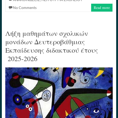
ok
r
es
Li
In
Read more
No Comments
t
nk
Λήξη μαθημάτων σχολικών
μονάδων Δευτεροβάθμιας
Εκπαίδευσης διδακτικού έτους
2025-2026