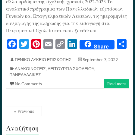
άλλα ορόσημα της σχολικής χρονιάς 2022-2023 Το
αναλυτικό πρόγραμμα των Πανελλαδικών εξετάσεων
Γενικών και Επαγγελματικών Λυκείων, τις ημερομηνίες
διεξαγωγής της κλήρωσης για την εισαγωγή στα
Πειραματικά Σχολεία και των εξετάσεων
Fa
T
Pi
E
C
Li
S
Share
ce
wi
nt
m
op
nk
h
bo
tte
er
ail
y
ed
re
ΓΕΝΙΚΟ ΛΥΚΕΙΟ ΕΠΙΣΚΟΠΗΣ
September 7, 2022
ΑΝΑΚΟΙΝΩΣΕΙΣ
,
ΛΕΙΤΟΥΡΓΙΑ ΣΧΟΛΕΙΟΥ
,
ok
r
es
Li
In
ΠΑΝΕΛΛΑΔΙΚΕΣ
t
nk
Read more
No Comments
« Previous
Αναζήτηση