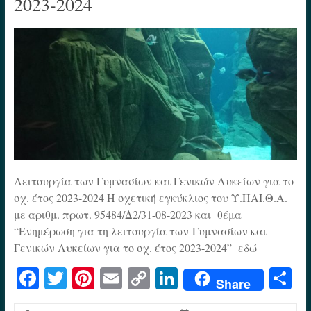
2023-2024
Λειτουργία των Γυμνασίων και Γενικών Λυκείων για το
σχ. έτος 2023-2024 Η σχετική εγκύκλιος του Υ.ΠΑΙ.Θ.Α.
με αριθμ. πρωτ. 95484/Δ2/31-08-2023 και θέμα
“Ενημέρωση για τη λειτουργία των Γυμνασίων και
Γενικών Λυκείων για το σχ. έτος 2023-2024” εδώ
Fa
T
Pi
E
C
Li
S
Share
ce
wi
nt
m
op
nk
h