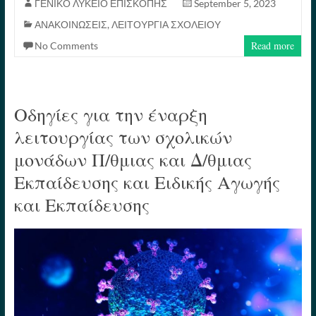
bo
tte
er
ail
y
ed
re
ΓΕΝΙΚΟ ΛΥΚΕΙΟ ΕΠΙΣΚΟΠΗΣ
September 5, 2023
ΑΝΑΚΟΙΝΩΣΕΙΣ
,
ΛΕΙΤΟΥΡΓΙΑ ΣΧΟΛΕΙΟΥ
ok
r
es
Li
In
Read more
No Comments
t
nk
Οδηγίες για την έναρξη
λειτουργίας των σχολικών
μονάδων Π/θμιας και Δ/θμιας
Εκπαίδευσης και Ειδικής Αγωγής
και Εκπαίδευσης