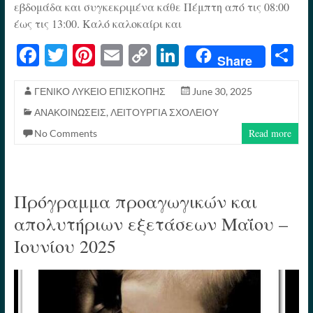
εβδομάδα και συγκεκριμένα κάθε Πέμπτη από τις 08:00
έως τις 13:00. Καλό καλοκαίρι και
Fa
T
Pi
E
C
Li
S
Share
ce
wi
nt
m
op
nk
h
bo
tte
er
ail
y
ed
re
ΓΕΝΙΚΟ ΛΥΚΕΙΟ ΕΠΙΣΚΟΠΗΣ
June 30, 2025
ΑΝΑΚΟΙΝΩΣΕΙΣ
,
ΛΕΙΤΟΥΡΓΙΑ ΣΧΟΛΕΙΟΥ
ok
r
es
Li
In
Read more
No Comments
t
nk
Πρόγραμμα προαγωγικών και
απολυτήριων εξετάσεων Μαΐου –
Ιουνίου 2025