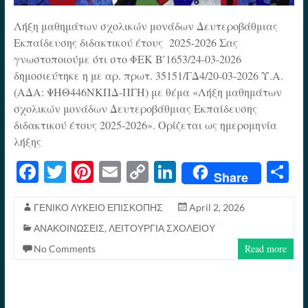
Λήξη μαθημάτων σχολικών μονάδων Δευτεροβάθμιας
Εκπαίδευσης διδακτικού έτους 2025-2026 Σας
γνωστοποιούμε ότι στο ΦΕΚ Β ́1653/24-03-2026
δημοσιεύτηκε η με αρ. πρωτ. 35151/ΓΔ4/20-03-2026 Υ.Α.
(ΑΔΑ: ΨΗΘ446ΝΚΠΔ-ΠΓΗ) με θέμα «Λήξη μαθημάτων
σχολικών μονάδων Δευτεροβάθμιας Εκπαίδευσης
διδακτικού έτους 2025-2026». Ορίζεται ως ημερομηνία
λήξης
Fa
T
Pi
E
C
Li
S
Share
ce
wi
nt
m
op
nk
h
bo
tte
er
ail
y
ed
re
ΓΕΝΙΚΟ ΛΥΚΕΙΟ ΕΠΙΣΚΟΠΗΣ
April 2, 2026
ΑΝΑΚΟΙΝΩΣΕΙΣ
,
ΛΕΙΤΟΥΡΓΙΑ ΣΧΟΛΕΙΟΥ
ok
r
es
Li
In
Read more
No Comments
t
nk