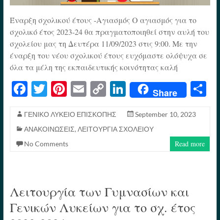
Έναρξη σχολικού έτους -Αγιασμός Ο αγιασμός για το
σχολικό έτος 2023-24 θα πραγματοποιηθεί στην αυλή του
σχολείου μας τη Δευτέρα 11/09/2023 στις 9:00. Με την
έναρξη του νέου σχολικού έτους ευχόμαστε ολόψυχα σε
όλα τα μέλη της εκπαιδευτικής κοινότητας καλή
Fa
T
Pi
E
C
Li
S
Share
ce
wi
nt
m
op
nk
h
bo
tte
er
ail
y
ed
re
ΓΕΝΙΚΟ ΛΥΚΕΙΟ ΕΠΙΣΚΟΠΗΣ
September 10, 2023
ΑΝΑΚΟΙΝΩΣΕΙΣ
,
ΛΕΙΤΟΥΡΓΙΑ ΣΧΟΛΕΙΟΥ
ok
r
es
Li
In
Read more
No Comments
t
nk
Λειτουργία των Γυμνασίων και
Γενικών Λυκείων για το σχ. έτος