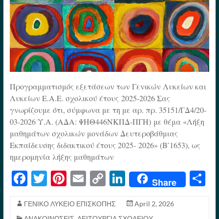
Προγραμματισμός εξετάσεων των Γενικών Λυκείων και
Λυκείων Ε.Α.Ε. σχολικού έτους 2025-2026 Σας
γνωρίζουμε ότι, σύμφωνα με τη με αρ. πρ. 35151/ΓΔ4/20-
03-2026 Υ.Α. (ΑΔΑ: ΨΗΘ446ΝΚΠΔ-ΠΓΗ) με θέμα «Λήξη
μαθημάτων σχολικών μονάδων Δευτεροβάθμιας
Εκπαίδευσης διδακτικού έτους 2025- 2026» (Β ́1653), ως
ημερομηνία λήξης μαθημάτων
Fa
T
Pi
E
C
Li
S
Share
ce
wi
nt
m
op
nk
h
bo
tte
er
ail
y
ed
re
ΓΕΝΙΚΟ ΛΥΚΕΙΟ ΕΠΙΣΚΟΠΗΣ
April 2, 2026
ΑΝΑΚΟΙΝΩΣΕΙΣ
,
ΛΕΙΤΟΥΡΓΙΑ ΣΧΟΛΕΙΟΥ