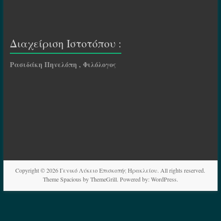
Διαχείριση Ιστοτόπου :
Ρασιδάκη Πηνελόπη , Φιλόλογος
Copyright © 2026
Γενικό Λύκειο Επισκοπής Ηρακλείου
. All rights reserved.
Theme
Spacious
by ThemeGrill. Powered by:
WordPress
.