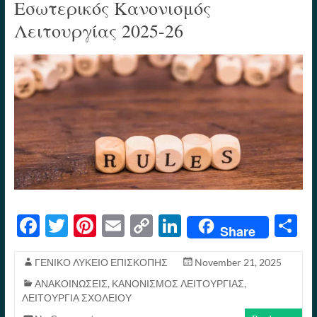
Εσωτερικός Κανονισμός
Λειτουργίας 2025-26
Fa
T
Pi
E
C
Li
S
Share
ce
wi
nt
m
op
nk
h
bo
tte
er
ail
y
ed
re
ΓΕΝΙΚΟ ΛΥΚΕΙΟ ΕΠΙΣΚΟΠΗΣ
November 21, 2025
ΑΝΑΚΟΙΝΩΣΕΙΣ
,
ΚΑΝΟΝΙΣΜΟΣ ΛΕΙΤΟΥΡΓΙΑΣ
,
ok
r
es
Li
In
ΛΕΙΤΟΥΡΓΙΑ ΣΧΟΛΕΙΟΥ
t
nk